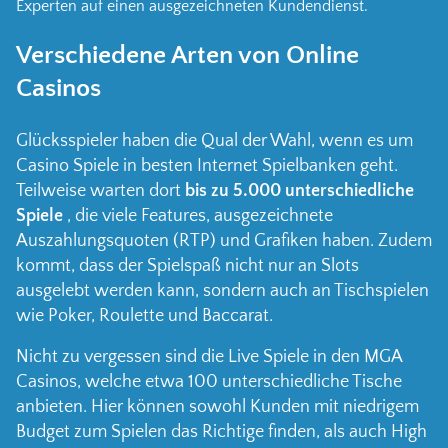
Experten auf einen ausgezeichneten Kundendienst.
Verschiedene Arten von Online
Casinos
Glücksspieler haben die Qual der Wahl, wenn es um
Casino Spiele in besten Internet Spielbanken geht.
Teilweise warten dort
bis zu 5.000 unterschiedliche
Spiele
, die viele Features, ausgezeichnete
Auszahlungsquoten (RTP) und Grafiken haben. Zudem
kommt, dass der Spielspaß nicht nur an Slots
ausgelebt werden kann, sondern auch an Tischspielen
wie Poker, Roulette und Baccarat.
Nicht zu vergessen sind die Live Spiele in den MGA
Casinos, welche etwa 100 unterschiedliche Tische
anbieten. Hier können sowohl Kunden mit niedrigem
Budget zum Spielen das Richtige finden, als auch High