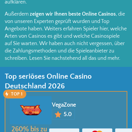
aufklären.
Außerdem
zeigen wir Ihnen beste Online Casinos
, die
von unseren Experten geprüft wurden und Top
Angebote haben. Weiters erfahren Spieler hier, welche
Arten von Casinos es gibt und welche Casinospiele
auf Sie warten. Wir haben auch nicht vergessen, über
die Zahlungsmethoden und die Spieleanbieter zu
schreiben. Lesen Sie nachstehend all das und mehr.
Top seriöses Online Casino
Deutschland 2026
VegaZone
5.0
260% bis zu