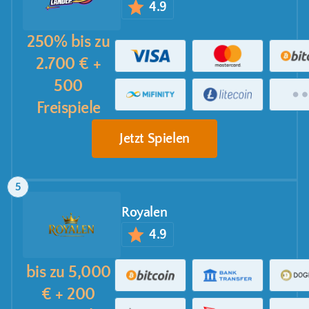
4.9
250% bis zu
2.700 € +
500
Freispiele
Jetzt Spielen
Royalen
4.9
bis zu 5,000
€ + 200