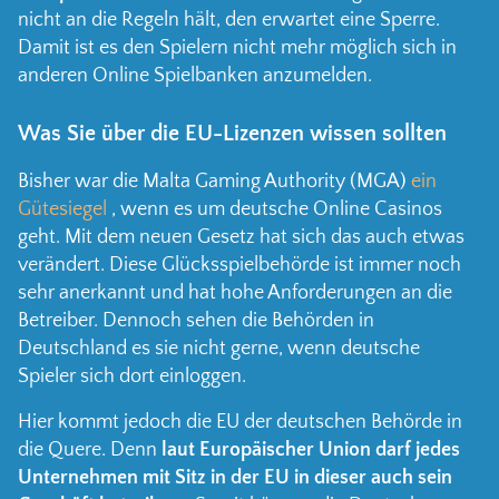
nicht an die Regeln hält, den erwartet eine Sperre.
Damit ist es den Spielern nicht mehr möglich sich in
anderen Online Spielbanken anzumelden.
Was Sie über die EU-Lizenzen wissen sollten
Bisher war die Malta Gaming Authority (MGA)
ein
Gütesiegel
, wenn es um deutsche Online Casinos
geht. Mit dem neuen Gesetz hat sich das auch etwas
verändert. Diese Glücksspielbehörde ist immer noch
sehr anerkannt und hat hohe Anforderungen an die
Betreiber. Dennoch sehen die Behörden in
Deutschland es sie nicht gerne, wenn deutsche
Spieler sich dort einloggen.
Hier kommt jedoch die EU der deutschen Behörde in
die Quere. Denn
laut Europäischer Union darf jedes
Unternehmen mit Sitz in der EU in dieser auch sein