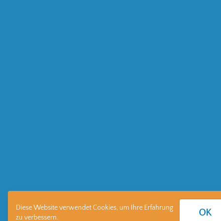
Diese Website verwendet Cookies, um Ihre Erfahrung
OK
zu verbessern.