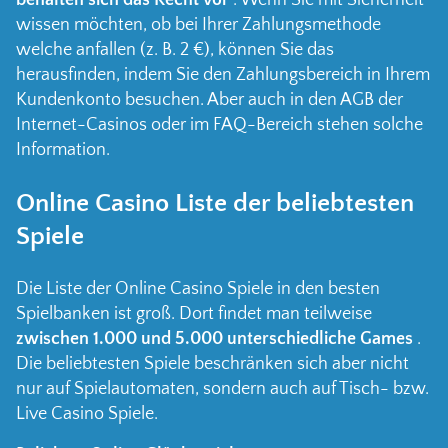
behalten sich das Recht vor
. Wenn Sie mit Sicherheit
wissen möchten, ob bei Ihrer Zahlungsmethode
welche anfallen (z. B. 2 €), können Sie das
herausfinden, indem Sie den Zahlungsbereich in Ihrem
Kundenkonto besuchen. Aber auch in den AGB der
Internet-Casinos oder im FAQ-Bereich stehen solche
Information.
Online Casino Liste der beliebtesten
Spiele
Die Liste der Online Casino Spiele in den besten
Spielbanken ist groß. Dort findet man teilweise
zwischen 1.000 und 5.000 unterschiedliche Games
.
Die beliebtesten Spiele beschränken sich aber nicht
nur auf Spielautomaten, sondern auch auf Tisch- bzw.
Live Casino Spiele.