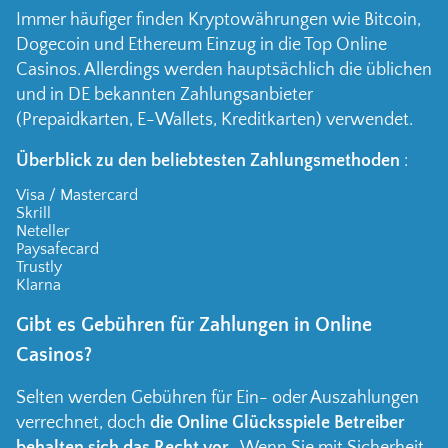
Immer häufiger finden Kryptowährungen wie Bitcoin,
Dogecoin und Ethereum Einzug in die Top Online
Casinos. Allerdings werden hauptsächlich die üblichen
und in DE bekannten Zahlungsanbieter
(Prepaidkarten, E-Wallets, Kreditkarten) verwendet.
Überblick zu den beliebtesten Zahlungsmethoden
:
Visa / Mastercard
Skrill
Neteller
Paysafecard
Trustly
Klarna
Gibt es Gebühren für Zahlungen in Online
Casinos?
Selten werden Gebühren für Ein- oder Auszahlungen
verrechnet, doch
die Online Glücksspiele Betreiber