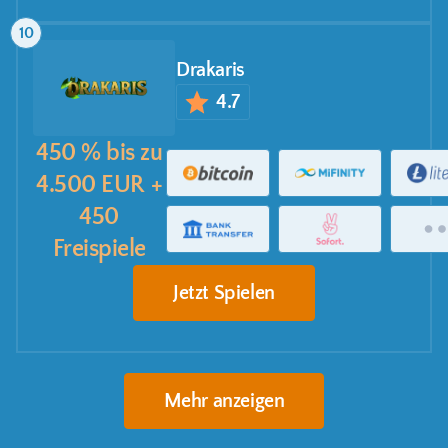
Drakaris
4.7
450 % bis zu
4.500 EUR +
450
Freispiele
Jetzt Spielen
Mehr anzeigen