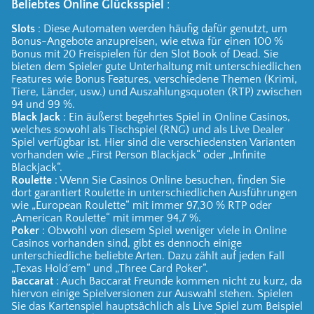
Beliebtes Online Glücksspiel
:
Slots
: Diese Automaten werden häufig dafür genutzt, um
Bonus-Angebote anzupreisen, wie etwa für einen 100 %
Bonus mit 20 Freispielen für den Slot Book of Dead. Sie
bieten dem Spieler gute Unterhaltung mit unterschiedlichen
Features wie Bonus Features, verschiedene Themen (Krimi,
Tiere, Länder, usw.) und Auszahlungsquoten (RTP) zwischen
94 und 99 %.
Black Jack
: Ein äußerst begehrtes Spiel in Online Casinos,
welches sowohl als Tischspiel (RNG) und als Live Dealer
Spiel verfügbar ist. Hier sind die verschiedensten Varianten
vorhanden wie „First Person Blackjack“ oder „Infinite
Blackjack“.
Roulette
: Wenn Sie Casinos Online besuchen, finden Sie
dort garantiert Roulette in unterschiedlichen Ausführungen
wie „European Roulette“ mit immer 97,30 % RTP oder
„American Roulette“ mit immer 94,7 %.
Poker
: Obwohl von diesem Spiel weniger viele in Online
Casinos vorhanden sind, gibt es dennoch einige
unterschiedliche beliebte Arten. Dazu zählt auf jeden Fall
„Texas Hold´em“ und „Three Card Poker“.
Baccarat
: Auch Baccarat Freunde kommen nicht zu kurz, da
hiervon einige Spielversionen zur Auswahl stehen. Spielen
Sie das Kartenspiel hauptsächlich als Live Spiel zum Beispiel