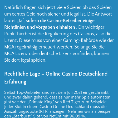
Natürlich fragen sich jetzt viele Spieler, ob das Spielen
um echtes Geld noch sicher und legal ist. Die Antwort
lautet „Ja“,
sofern die Casino-Betreiber einige
Richtlinien und Vorgaben einhalten
. Ein wichtiger
Punkt hierbei ist die Regulierung des Casinos, also die
Lizenz. Diese muss von einer Gaming-Behörde wie der
MGA regelmäßig erneuert werden. Solange Sie die
MGA Lizenz oder deutsche Lizenz vorfinden, können
Sie dort legal spielen.
Rechtliche Lage – Online Casino Deutschland
Erfahrung
Selbst Top-Anbieter sind seit dem Juli 2021 eingeschränkt,
und zwar dahin gehend, dass es nur mehr Spielautomaten
gibt wie den „Primate King“ von Red Tiger zum Beispiele.
Jeder Slot in einem Casino Online Deutschland muss die
Auszahlungsquote (RTP) anzeigen. Nehmen wir als Beispiel
den „Starburst“ Slot von NetEnt mit 96,09 %.